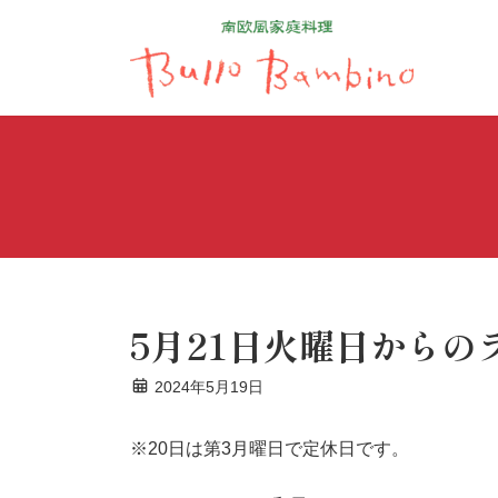
コ
ナ
ン
ビ
テ
ゲ
ン
ー
ツ
シ
へ
ョ
ス
ン
キ
に
ッ
移
プ
動
5月21日火曜日からの
2024年5月19日
※20日は第3月曜日で定休日です。