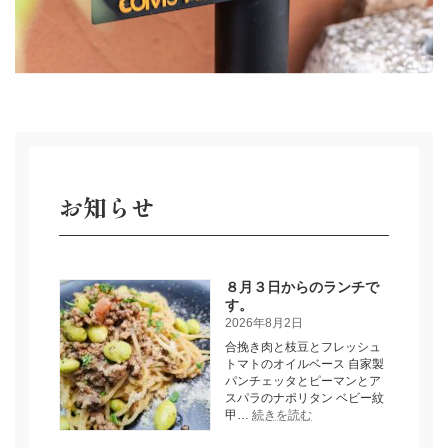
お知らせ
８月３日からのランチで
す。
2026年8月2日
合挽き肉と枝豆とフレッシュ
トマトのオイルベース 自家製
パンチェッタとピーマンとア
スパラのナポリタン ベビー紋
:
甲…
続きを読む
８
月