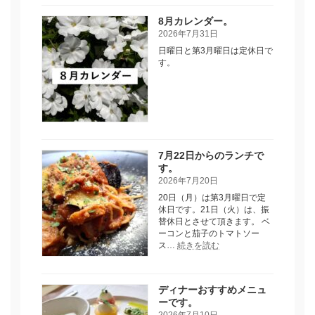
３
8月カレンダー。
日
2026年7月31日
か
ら
日曜日と第3月曜日は定休日で
の
す。
ラ
ン
チ
で
す。
7月22日からのランチで
す。
2026年7月20日
20日（月）は第3月曜日で定
休日です。21日（火）は、振
替休日とさせて頂きます。 ベ
ーコンと茄子のトマトソー
:
ス…
続きを読む
7
月
22
日
ディナーおすすめメニュ
か
ーです。
ら
2026年7月10日