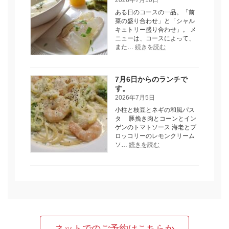
の
ある日のコースの一品。「前
ラ
菜の盛り合わせ」と「シャル
ン
キュトリー盛り合わせ」。 メ
チ
ニューは、コースによって、
で
:
また…
続きを読む
す。
デ
ィ
ナ
7月6日からのランチで
ー
す。
お
す
2026年7月5日
す
小柱と枝豆とネギの和風パス
め
タ 豚挽き肉とコーンとイン
メ
ゲンのトマトソース 海老とブ
ニ
ロッコリーのレモンクリーム
ュ
:
ソ…
続きを読む
ー
7
で
月
6
す。
日
か
ら
の
ラ
ン
チ
ネットでのご予約はこちらか