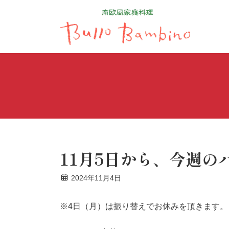
コ
ナ
ン
ビ
テ
ゲ
ン
ー
ツ
シ
へ
ョ
ス
ン
キ
に
ッ
移
プ
動
11月5日から、今週の
2024年11月4日
※4日（月）は振り替えでお休みを頂きます。